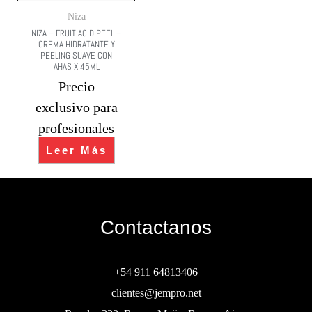
Niza
NIZA – FRUIT ACID PEEL –
CREMA HIDRATANTE Y
PEELING SUAVE CON
AHAS X 45ML
Precio
exclusivo para
profesionales
Leer Más
Contactanos
+54 911 64813406
clientes@jempro.net