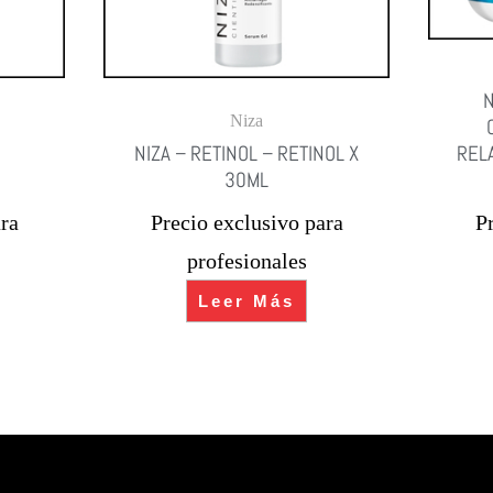
N
Niza
NIZA – RETINOL – RETINOL X
REL
30ML
ra
Precio exclusivo para
P
profesionales
Leer Más