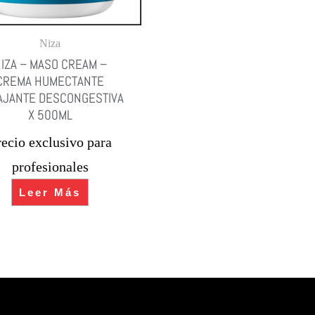
Niza
IZA – MASO CREAM –
CREMA HUMECTANTE
AJANTE DESCONGESTIVA
X 500ML
recio exclusivo para
profesionales
Leer Más