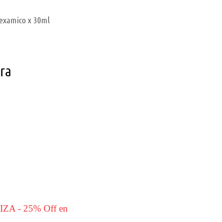
nexamico x 30ml
ara
IZA - 25% Off en