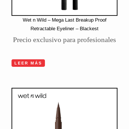
Wet n Wild – Mega Last Breakup Proof
Retractable Eyeliner – Blackest
Precio exclusivo para profesionales
LEER MÁS