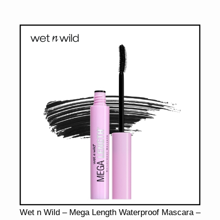
Wet n Wild – Mega Length Waterproof Mascara –