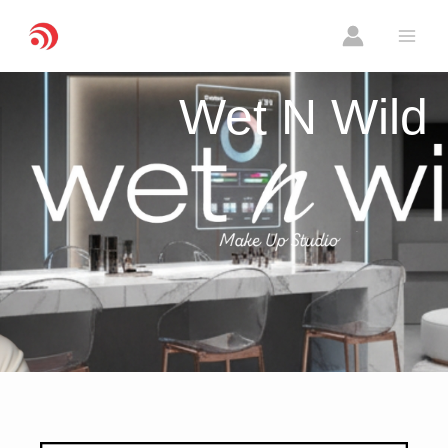
Ir
MAI
al
ME
contenido
Wet N Wild
Página
Página
Página