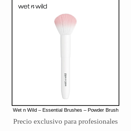
Wet n Wild – Essential Brushes – Powder Brush
Precio exclusivo para profesionales