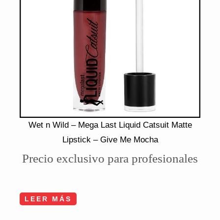
Wet n Wild – Mega Last Liquid Catsuit Matte
Lipstick – Give Me Mocha
Precio exclusivo para profesionales
LEER MÁS