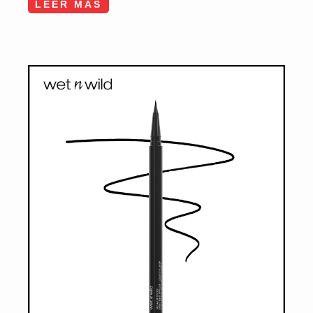
LEER MÁS