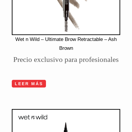
Wet n Wild – Ultimate Brow Retractable – Ash
Brown
Precio exclusivo para profesionales
LEER MÁS