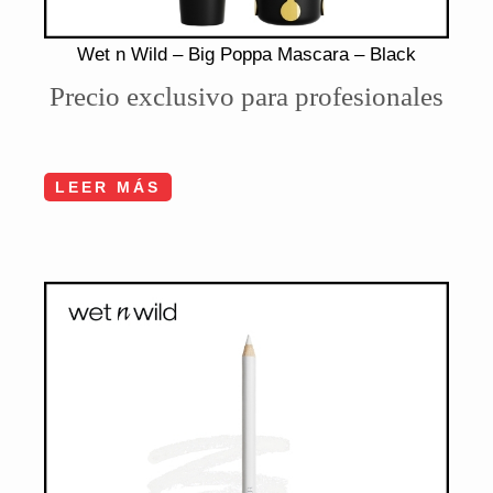
Wet n Wild – Big Poppa Mascara – Black
Precio exclusivo para profesionales
LEER MÁS