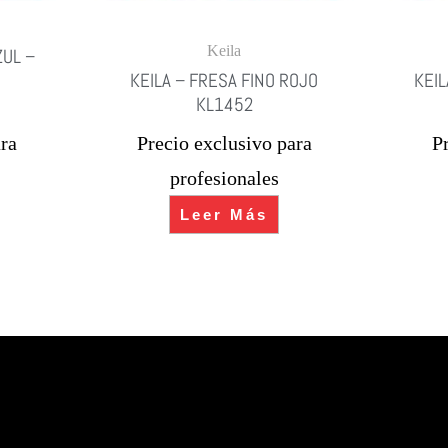
Keila
ZUL –
KEILA – FRESA FINO ROJO
KEIL
4
KL1452
ra
Precio exclusivo para
P
profesionales
Leer Más