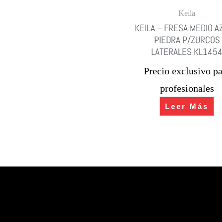
Keila
KEILA – FRESA MEDIO A
PIEDRA P/ZURCOS
LATERALES KL145
Precio exclusivo pa
profesionales
Leer Más