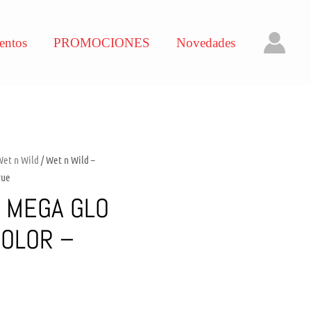
entos
PROMOCIONES
Novedades
Wet n Wild
/ Wet n Wild –
rue
– MEGA GLO
COLOR –