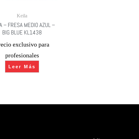
Keila
A – FRESA MEDIO AZUL –
BIG BLUE KL1438
recio exclusivo para
profesionales
Leer Más