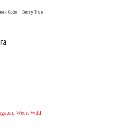
eek Color – Berry True
ara
gaten
,
Wet n Wild