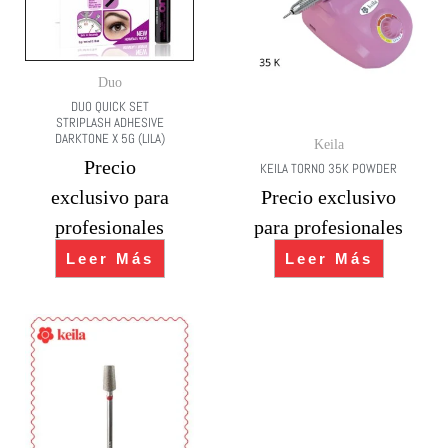
Duo
DUO QUICK SET
STRIPLASH ADHESIVE
DARKTONE X 5G (LILA)
Keila
Precio
KEILA TORNO 35K POWDER
exclusivo para
Precio exclusivo
profesionales
para profesionales
Leer Más
Leer Más