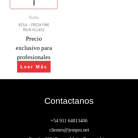
Keila
KEILA – FRESA FINO
ROJO KL1452
Precio
exclusivo para
profesionales
Leer Más
Contactanos
+54 911 64813406
clientes@jempro.net