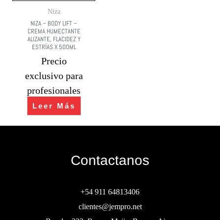
Niza
NIZA – BODY LIFT –
CREMA HUMECTANTE
ALIZANTE, FLACIDEZ Y
ESTRÍAS X 500ML
Precio
exclusivo para
profesionales
Leer Más
Contactanos
+54 911 64813406
clientes@jempro.net