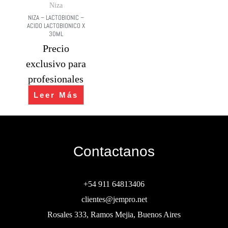
Niza
NIZA – LACTOBIONIC –
ACIDO LACTOBIONICO X
30ML
Precio
exclusivo para
profesionales
Leer Más
Contactanos
+54 911 64813406
clientes@jempro.net
Rosales 333, Ramos Mejia, Buenos Aires