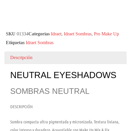
SKU
01334
Categorías
Idraet
,
Idraet Sombras
,
Pro Make Up
Etiquetas
Idraet Sombras
Descripción
NEUTRAL EYESHADOWS
SOMBRAS NEUTRAL
DESCRIPCIÓN
Sombra compacta ultra pigmentada y micronizada. Textura liviana,
color intenso y duradero. Acuarelable con Make Up Mix & Fix,