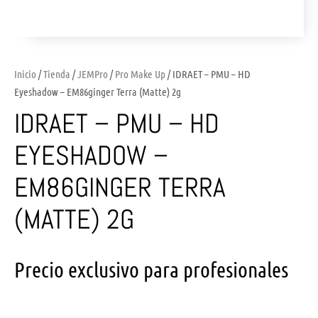
Inicio
/
Tienda
/
JEMPro
/
Pro Make Up
/ IDRAET – PMU – HD
Eyeshadow – EM86ginger Terra (Matte) 2g
IDRAET – PMU – HD
EYESHADOW –
EM86GINGER TERRA
(MATTE) 2G
Precio exclusivo para profesionales