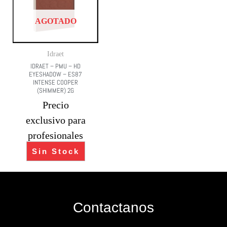
AGOTADO
Idraet
IDRAET – PMU – HD
EYESHADOW – ES87
INTENSE COOPER
(SHIMMER) 2G
Precio
exclusivo para
profesionales
Sin Stock
Contactanos