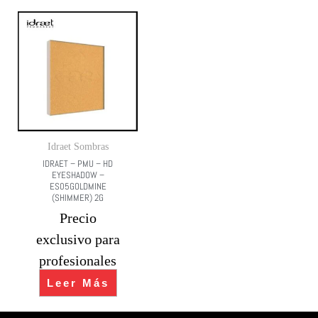
Idraet Sombras
IDRAET – PMU – HD
EYESHADOW –
ES05GOLDMINE
(SHIMMER) 2G
Precio
exclusivo para
profesionales
Leer Más