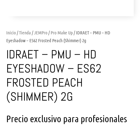
Inicio
/
Tienda
/
JEMPro
/
Pro Make Up
/ IDRAET – PMU – HD
Eyeshadow – ES62 Frosted Peach (Shimmer) 2g
IDRAET – PMU – HD
EYESHADOW – ES62
FROSTED PEACH
(SHIMMER) 2G
Precio exclusivo para profesionales