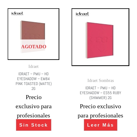
AGOTADO
Idraet
IDRAET – PMU – HD
EYESHADOW – EM84
Idraet Sombras
PINK TOASTED (MATTE)
IDRAET – PMU – HD
2G
EYESHADOW – ES55 RUBY
Precio
(SHIMMER) 2G
exclusivo para
Precio exclusivo
profesionales
para profesionales
Sin Stock
Leer Más