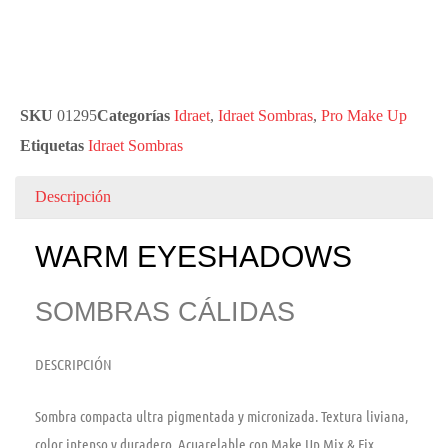
SKU
01295
Categorías
Idraet
,
Idraet Sombras
,
Pro Make Up
Etiquetas
Idraet Sombras
Descripción
WARM EYESHADOWS
SOMBRAS CÁLIDAS
DESCRIPCIÓN
Sombra compacta ultra pigmentada y micronizada. Textura liviana,
color intenso y duradero. Acuarelable con Make Up Mix & Fix,