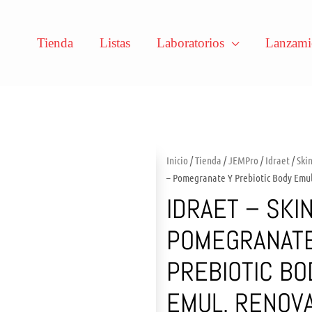
Tienda
Listas
Laboratorios
Lanzami
Inicio
/
Tienda
/
JEMPro
/
Idraet
/
Ski
– Pomegranate Y Prebiotic Body Emul
IDRAET – SKI
POMEGRANATE
PREBIOTIC BO
EMUL. RENOV