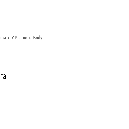
nate Y Prebiotic Body
g
ara