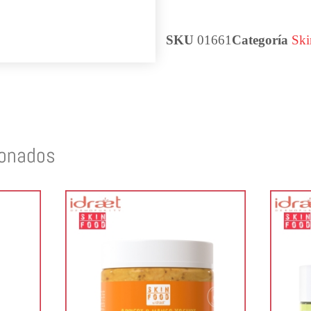
SKU
01661
Categoría
Ski
ionados