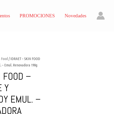
entos
PROMOCIONES
Novedades
n Food
/ IDRAET – SKIN FOOD
. – Emul. Renovadora 190g
N FOOD –
 Y
DY EMUL. –
ADORA