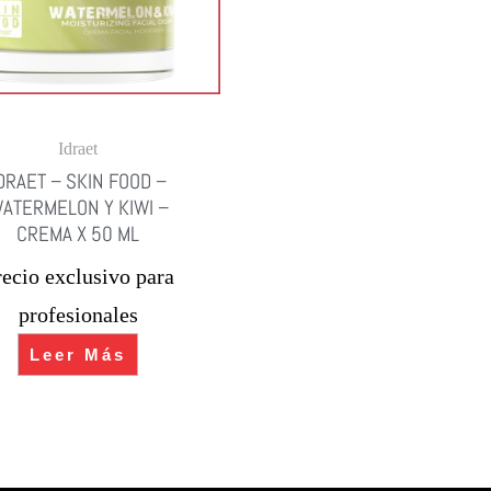
Idraet
DRAET – SKIN FOOD –
ATERMELON Y KIWI –
CREMA X 50 ML
recio exclusivo para
profesionales
Leer Más