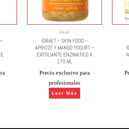
Idraet
 –
IDRAET – SKIN FOOD –
C
APRICOT Y MANGO YOGURT –
I
CE
EXFOLIANTE ENZIMATICO X
W
170 ML
ra
Precio exclusivo para
P
profesionales
Leer Más