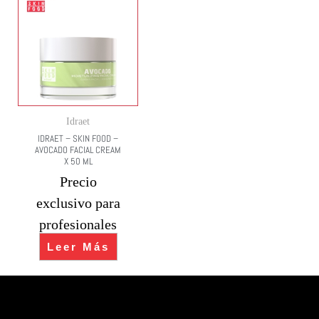
Idraet
IDRAET – SKIN FOOD –
AVOCADO FACIAL CREAM
X 50 ML
Precio
exclusivo para
profesionales
Leer Más