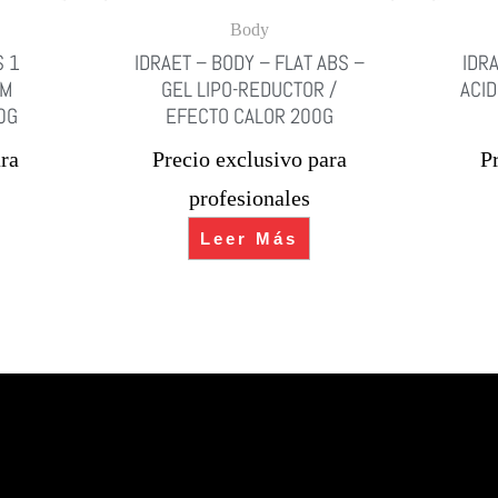
Body
S 1
IDRAET – BODY – FLAT ABS –
IDR
UM
GEL LIPO-REDUCTOR /
ACID
0G
EFECTO CALOR 200G
ra
Precio exclusivo para
P
profesionales
Leer Más