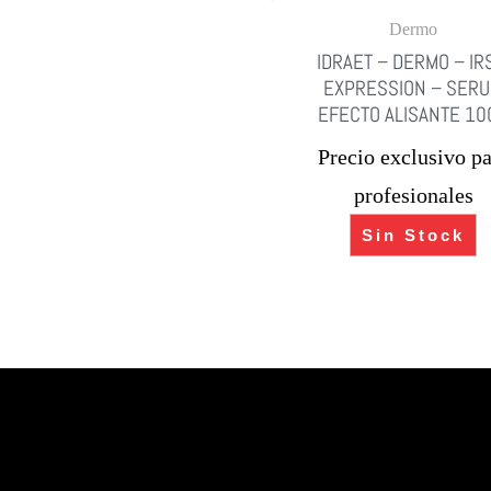
Dermo
IDRAET – DERMO – IR
EXPRESSION – SER
EFECTO ALISANTE 10
Precio exclusivo pa
profesionales
Sin Stock