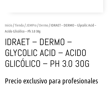
Inicio
/
Tienda
/
JEMPro
/
Dermo
/ IDRAET – DERMO – Glycolic Acid –
Acido Glicólico – Ph 3.0 30g
IDRAET – DERMO –
GLYCOLIC ACID – ACIDO
GLICÓLICO – PH 3.0 30G
Precio exclusivo para profesionales