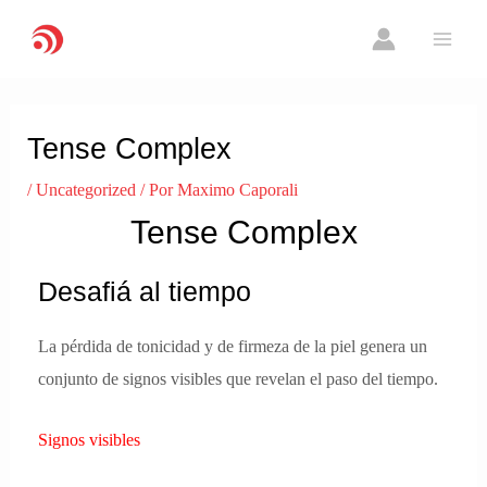
Ir
MAI
al
ME
contenido
Navegación
de
Tense Complex
entradas
/
Uncategorized
/ Por
Maximo Caporali
Tense Complex
Desafiá al tiempo
La pérdida de tonicidad y de firmeza de la piel genera un
conjunto de signos visibles que revelan el paso del tiempo.
Signos visibles