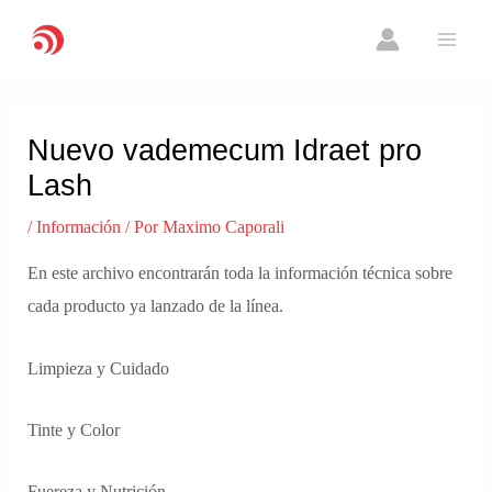
Ir
MAI
al
ME
contenido
Navegación
de
Nuevo vademecum Idraet pro
entradas
Lash
/
Información
/ Por
Maximo Caporali
En este archivo encontrarán toda la información técnica sobre
cada producto ya lanzado de la línea.
Limpieza y Cuidado
Tinte y Color
Fuereza y Nutrición