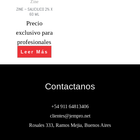
Zine
ZINE – SALICILICO 2% X
60 ML
Precio
exclusivo para
profesionales
Leer Más
Contactanos
+54 911 64813406
clientes@jempro.net
Rosales 333, Ramos Mejia, Buenos Aires
Buscar