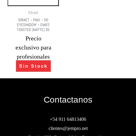
Idraet
IDRAET – PMU – HD
EYESHADOW – EM83
TOASTED (MATTE) 2G
Precio
exclusivo para
profesionales
Sin Stock
Contactanos
+54 911 64813406
clientes@jempro.net