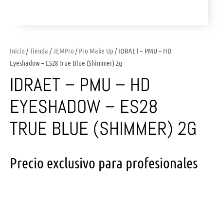
Inicio
/
Tienda
/
JEMPro
/
Pro Make Up
/ IDRAET – PMU – HD
Eyeshadow – ES28 True Blue (Shimmer) 2g
IDRAET – PMU – HD
EYESHADOW – ES28
TRUE BLUE (SHIMMER) 2G
Precio exclusivo para profesionales