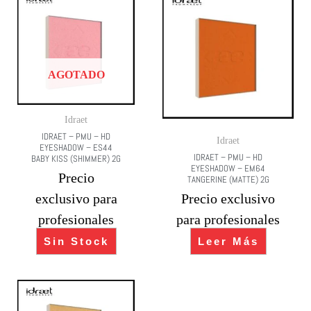
AGOTADO
Idraet
IDRAET – PMU – HD
Idraet
EYESHADOW – ES44
IDRAET – PMU – HD
BABY KISS (SHIMMER) 2G
EYESHADOW – EM64
Precio
TANGERINE (MATTE) 2G
exclusivo para
Precio exclusivo
profesionales
para profesionales
Sin Stock
Leer Más