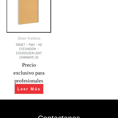
Idraet Sombras
IDRAET – PMU – HD
EYESHADOW –
ES02GOLDEN LIGHT
(SHIMMER) 2G
Precio
exclusivo para
profesionales
Leer Más