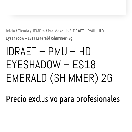
Inicio
/
Tienda
/
JEMPro
/
Pro Make Up
/ IDRAET – PMU – HD
Eyeshadow – ES18 EMerald (Shimmer) 2g
IDRAET – PMU – HD
EYESHADOW – ES18
EMERALD (SHIMMER) 2G
Precio exclusivo para profesionales