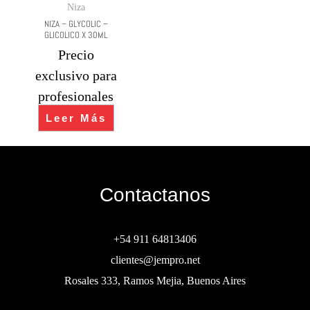
Niza
NIZA – GLYCOLIC –
GLICOLICO X 30ML
Precio
exclusivo para
profesionales
Leer Más
Contactanos
+54 911 64813406
clientes@jempro.net
Rosales 333, Ramos Mejia, Buenos Aires
Buscar