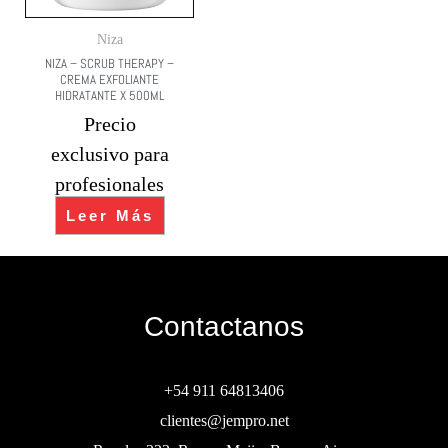
Niza
NIZA – SCRUB THERAPY –
CREMA EXFOLIANTE
HIDRATANTE X 500ML
Precio
exclusivo para
profesionales
Leer Más
Contactanos
+54 911 64813406
clientes@jempro.net