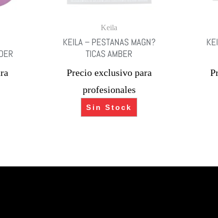
Keila
KEILA – PESTANAS MAGN?
KE
WDER
TICAS AMBER
ra
Precio exclusivo para
P
profesionales
Sin Stock