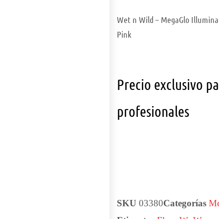
Wet n Wild – MegaGlo Illuminat
Pink
Precio exclusivo p
profesionales
SKU
03380
Categorías
Me