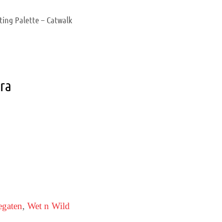
ing Palette – Catwalk
ara
gaten
,
Wet n Wild