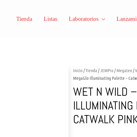
Tienda
Listas
Laboratorios
Lanzami
Inicio
/
Tienda
/
JEMPro
/
Megaten
/
MegaGlo Illuminating Palette – Catw
WET N WILD 
ILLUMINATING
CATWALK PIN