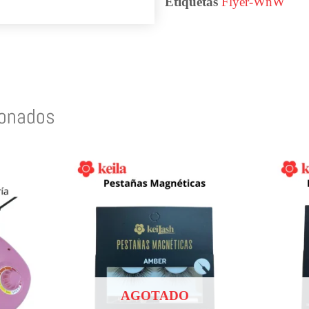
Etiquetas
Flyer-WnW
ionados
AGOTADO