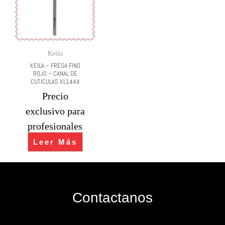
Keila
KEILA – FRESA FINO
ROJO – CANAL DE
CUTICULAS KL1444
Precio
exclusivo para
profesionales
Leer Más
Contactanos