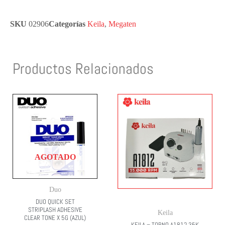
SKU
02906
Categorías
Keila
,
Megaten
Productos Relacionados
AGOTADO
Duo
DUO QUICK SET
STRIPLASH ADHESIVE
Keila
CLEAR TONE X 5G (AZUL)
KEILA – TORNO A1812 35K