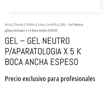
Inicio
/
Tienda
/
JEMPro
/
Linea Cientifica
/ GEL – Gel Neutro
p/Aparatologia x 5 k Boca Ancha ESPESO
GEL – GEL NEUTRO
P/APARATOLOGIA X 5 K
BOCA ANCHA ESPESO
Precio exclusivo para profesionales