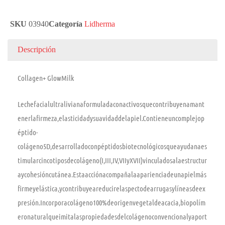
SKU
03940
Categoría
Lidherma
Descripción
Collagen+ GlowMilk
Lechefacialultralivianaformuladaconactivosquecontribuyenamant
enerlafirmeza,elasticidadysuavidaddelapiel.Contieneuncomplejop
éptido-
colágeno5D,desarrolladoconpéptidosbiotecnológicosqueayudanaes
timularcincotiposdecolágeno(I,III,IV,VIIyXVII)vinculadosalaestructur
aycohesióncutánea.Estaacciónacompañalaaparienciadeunapielmás
firmeyelástica,ycontribuyeareducirelaspectodearrugasylíneasdeex
presión.Incorporacolágeno100%deorigenvegetaldeacacia,biopolím
eronaturalqueimitalaspropiedadesdelcolágenoconvencionalyaport