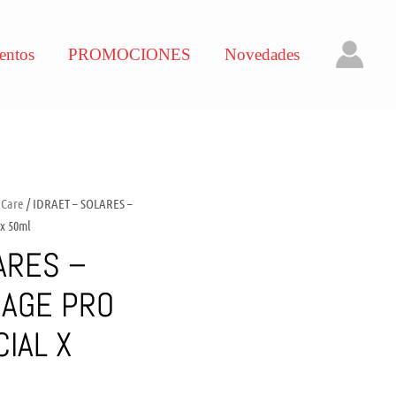
entos
PROMOCIONES
Novedades
 Care
/ IDRAET – SOLARES –
 x 50ml
ARES –
IAGE PRO
IAL X