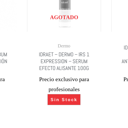
AGOTADO
Dermo
I
BUM
IDRAET – DERMO – IRS 1
CIÓN
EXPRESSION – SERUM
AN
EFECTO ALISANTE 100G
ra
Precio exclusivo para
P
profesionales
Sin Stock