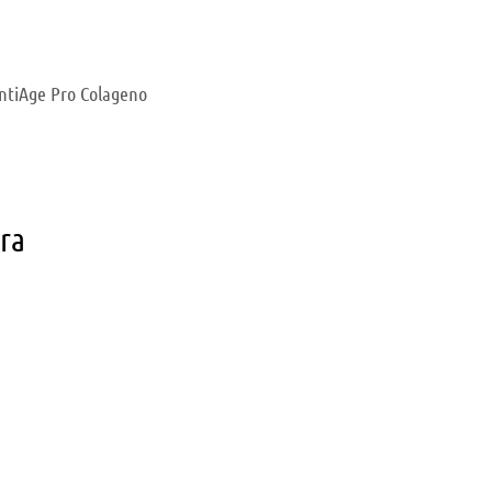
ntiAge Pro Colageno
ara