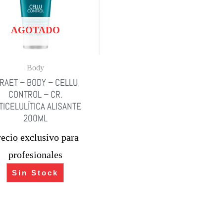
AGOTADO
Body
DRAET – BODY – CELLU
CONTROL – CR.
TICELULÍTICA ALISANTE
200ML
recio exclusivo para
profesionales
Sin Stock