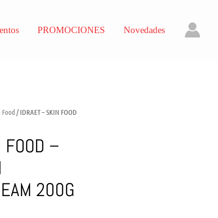
entos
PROMOCIONES
Novedades
n Food
/ IDRAET – SKIN FOOD
N FOOD –
N
REAM 200G