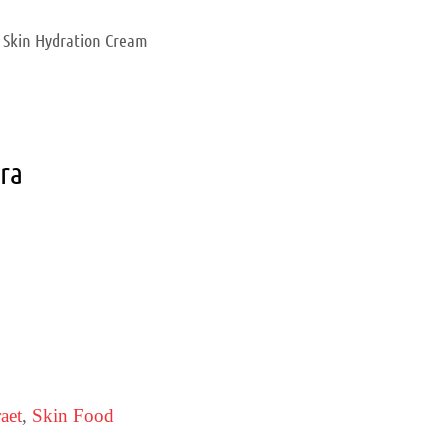
 Skin Hydration Cream
ara
raet
,
Skin Food