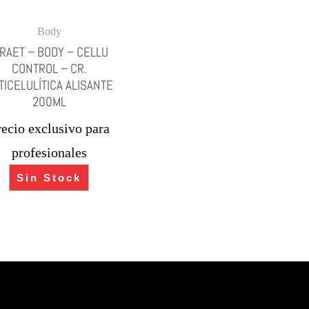
Body
DRAET – BODY – CELLU
CONTROL – CR.
TICELULÍTICA ALISANTE
200ML
recio exclusivo para
profesionales
Sin Stock