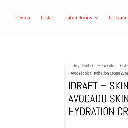
Tienda
Listas
Laboratorios
Lanzami
Inicio
/
Tienda
/
JEMPro
/
Idraet
/
Ski
– Avocado Skin Hydration Cream 200g
IDRAET – SKI
AVOCADO SKI
HYDRATION C