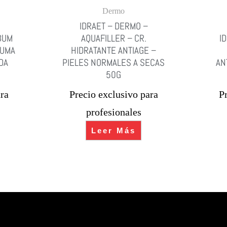
Dermo
IDRAET – DERMO –
BUM
AQUAFILLER – CR.
I
PUMA
HIDRATANTE ANTIAGE –
DA
PIELES NORMALES A SECAS
AN
50G
ra
Precio exclusivo para
P
profesionales
Leer Más