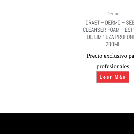
Dermo
IDRAET – DERMO – SE
CLEANSER FOAM – ES
DE LIMPIEZA PROFUN
200ML
Precio exclusivo pa
profesionales
Leer Más