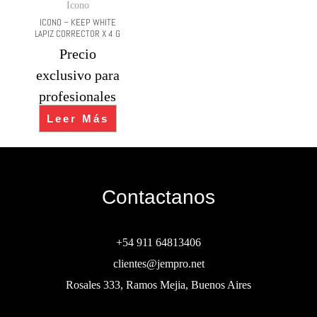
Icono
ICONO – KEEP WHITE
LAPIZ CORRECTOR X 4 G
Precio
exclusivo para
profesionales
Leer Más
Contactanos
+54 911 64813406
clientes@jempro.net
Rosales 333, Ramos Mejia, Buenos Aires
Buscar