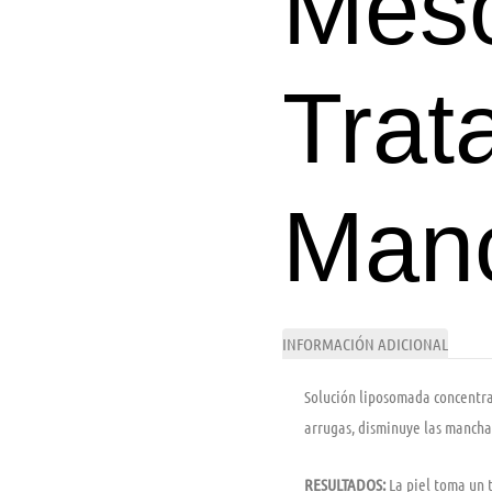
Meso
Trat
Man
INFORMACIÓN ADICIONAL
Solución liposomada concentra
arrugas, disminuye las manchas 
RESULTADOS:
La piel toma un 