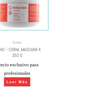
Icono
NO – CORAL MASCARA X
250 G
recio exclusivo para
profesionales
Leer Más