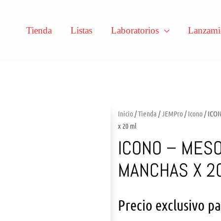
Tienda
Listas
Laboratorios
Lanzami
Inicio
/
Tienda
/
JEMPro
/
Icono
/ ICO
x 20 ml
ICONO – MESO
MANCHAS X 2
Precio exclusivo p