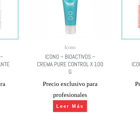
Icono
 –
ICONO – BIOACTIVOS –
ANTE
CREMA PURE CONTROL X 100
ICO
G
ra
Precio exclusivo para
P
profesionales
Leer Más