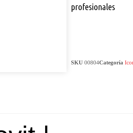
profesionales
SKU
00804
Categoría
Ico