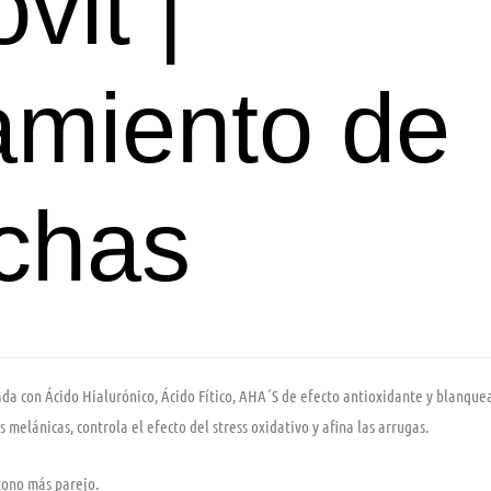
vit |
amiento de
chas
da con Ácido Hialurónico, Ácido Fítico, AHA´S de efecto antioxidante y blanquea
melánicas, controla el efecto del stress oxidativo y afina las arrugas.
tono más parejo.