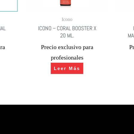
Icono
IAL
ICONO – CORAL BOOSTER X
20 ML.
MA
ra
Precio exclusivo para
P
profesionales
Leer Más