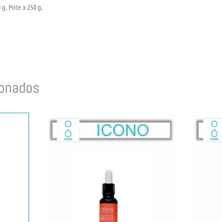
 g. Pote x 250 g.
ionados