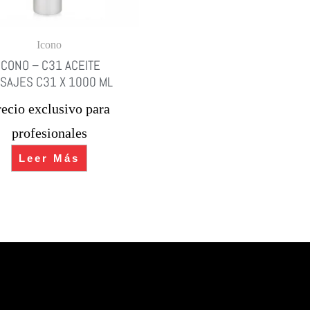
Icono
ICONO – C31 ACEITE
SAJES C31 X 1000 ML
recio exclusivo para
profesionales
Leer Más