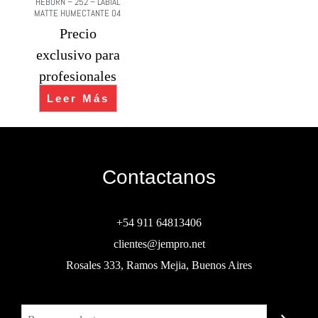
HEBURN – 252 – LABIAL
MATTE HUMECTANTE 04
Precio
exclusivo para
profesionales
Leer Más
Contactanos
+54 911 64813406
clientes@jempro.net
Rosales 333, Ramos Mejia, Buenos Aires
Buscar