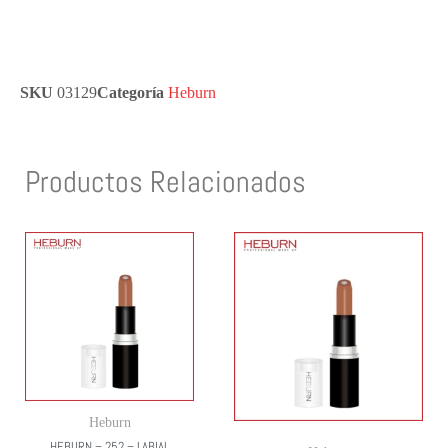
SKU
03129
Categoría
Heburn
Productos Relacionados
Heburn
HEBURN – 252 – LABIAL