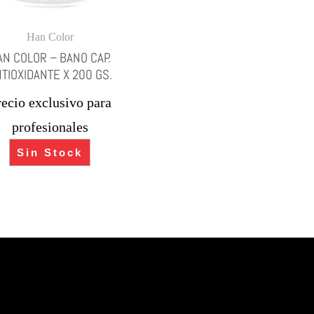
Han Color
AN COLOR – BANO CAP.
TIOXIDANTE X 200 GS.
recio exclusivo para
profesionales
Sin Stock