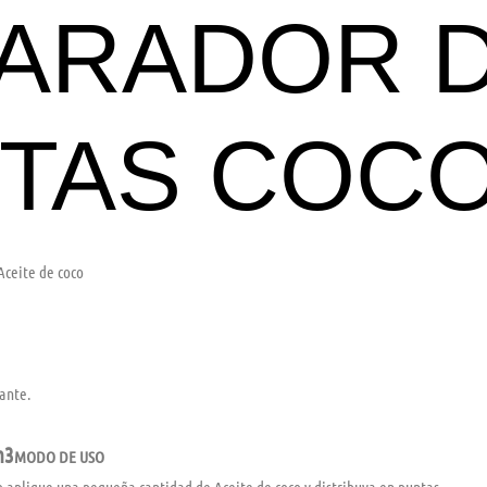
ARADOR 
TAS COC
Aceite de coco
tante.
m3
MODO DE USO
 aplique una pequeña cantidad de Aceite de coco y distribuya en puntas.