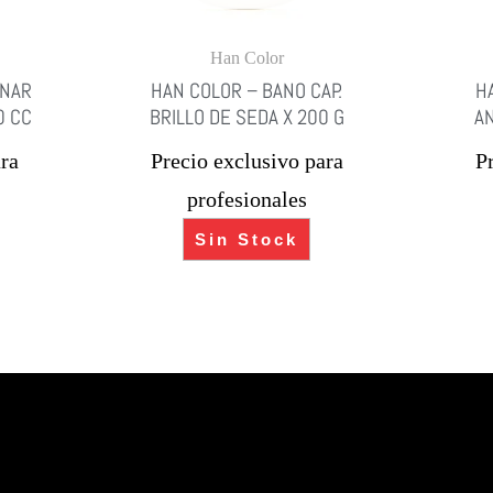
Han Color
INAR
HAN COLOR – BANO CAP.
H
0 CC
BRILLO DE SEDA X 200 G
AN
ra
Precio exclusivo para
P
profesionales
Sin Stock