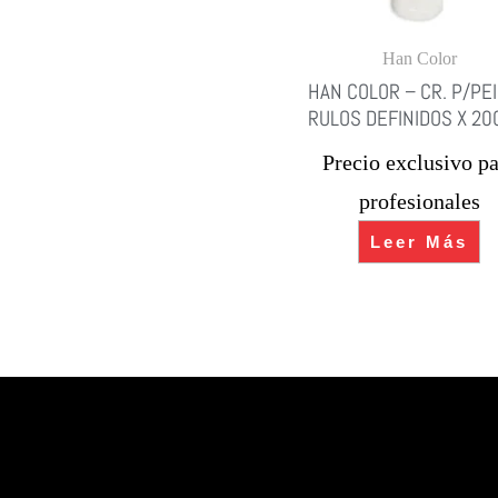
Han Color
HAN COLOR – CR. P/PE
RULOS DEFINIDOS X 20
Precio exclusivo pa
profesionales
Leer Más