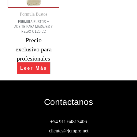
Formula Bustos
FORMULA BUSTOS –
ACEITE PARA MASAJES Y
RELAX X 125 CC
Precio
exclusivo para
profesionales
Leer Más
Contactanos
+54 911 64813406
clientes@jempro.net