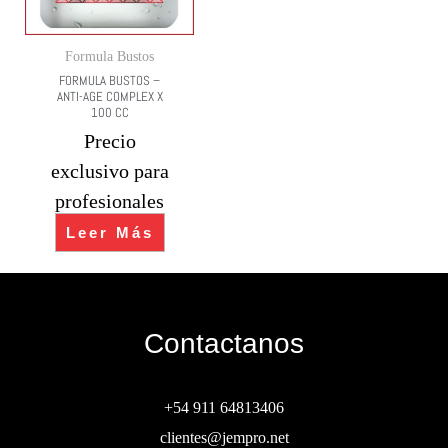
Formula Bustos
FORMULA BUSTOS –
ANTI-AGE COMPLEX X
100 CC
Precio
exclusivo para
profesionales
Leer Más
Contactanos
+54 911 64813406
clientes@jempro.net