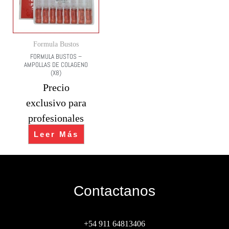
Formula Bustos
FORMULA BUSTOS –
AMPOLLAS DE COLAGENO
(X8)
Precio
exclusivo para
profesionales
Leer Más
Contactanos
+54 911 64813406