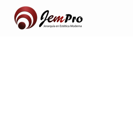
Ir
al
contenido