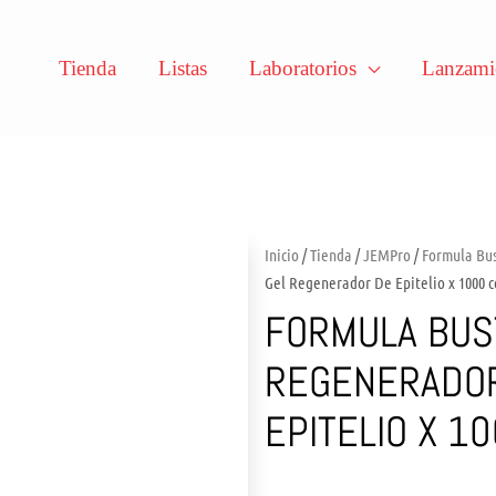
Tienda
Listas
Laboratorios
Lanzami
Inicio
/
Tienda
/
JEMPro
/
Formula Bu
Gel Regenerador De Epitelio x 1000 c
FORMULA BUS
REGENERADO
EPITELIO X 1