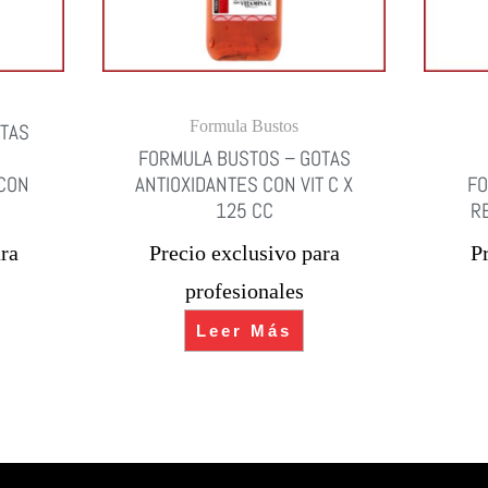
Formula Bustos
TAS
FORMULA BUSTOS – GOTAS
CON
ANTIOXIDANTES CON VIT C X
FO
125 CC
R
ra
Precio exclusivo para
P
profesionales
Leer Más