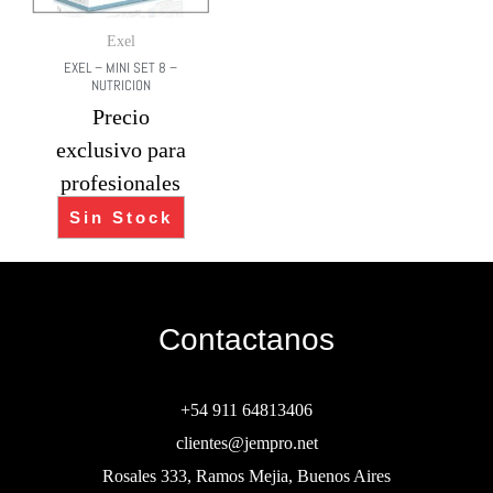
Exel
EXEL – MINI SET 8 –
NUTRICION
Precio
exclusivo para
profesionales
Sin Stock
Contactanos
+54 911 64813406
clientes@jempro.net
Rosales 333, Ramos Mejia, Buenos Aires