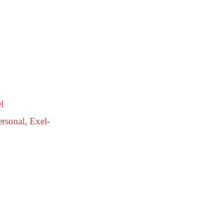
l
rsonal
,
Exel-