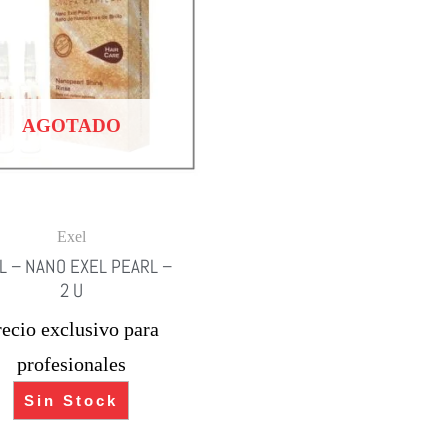
AGOTADO
Exel
L – NANO EXEL PEARL –
2 U
recio exclusivo para
profesionales
Sin Stock