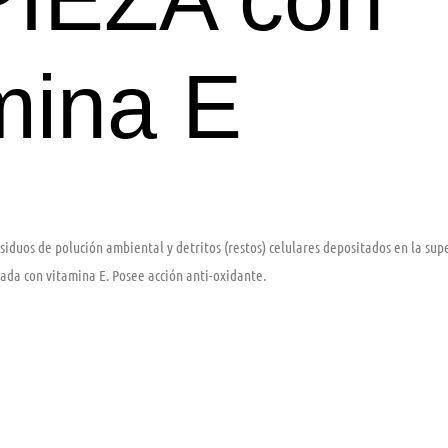
mina E
siduos de polución ambiental y detritos (restos) celulares depositados en la supe
ada con vitamina E. Posee acción anti-oxidante.