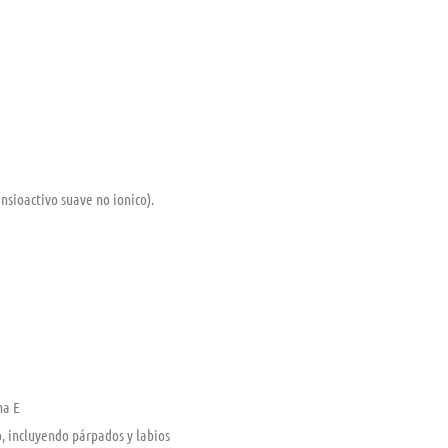
nsioactivo suave no ionico).
na E
o, incluyendo párpados y labios