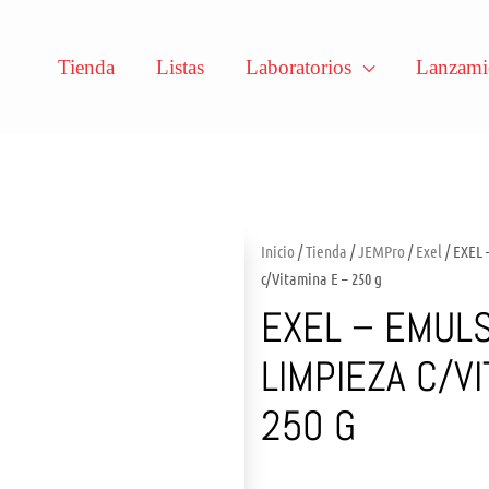
Tienda
Listas
Laboratorios
Lanzami
Inicio
/
Tienda
/
JEMPro
/
Exel
/ EXEL 
c/Vitamina E – 250 g
EXEL – EMUL
LIMPIEZA C/VI
250 G