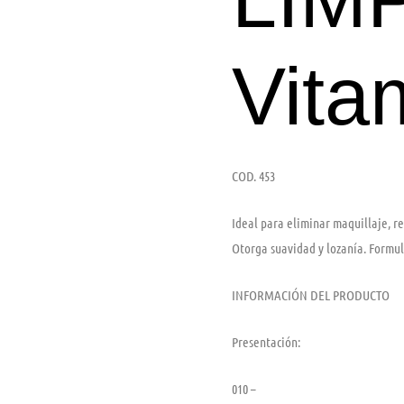
Vita
COD. 453
Ideal para eliminar maquillaje, re
Otorga suavidad y lozanía. Formul
INFORMACIÓN DEL PRODUCTO
Presentación:
010 –