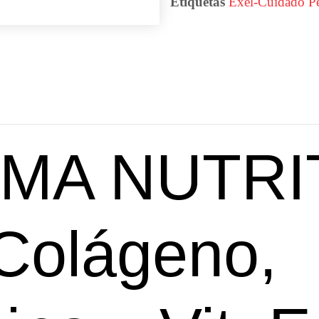
Etiquetas
Exel-Cuidado Pe
MA NUTRI
Colágeno,