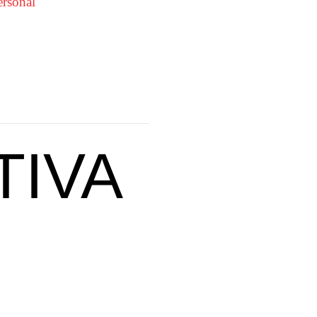
rsonal
TIVA