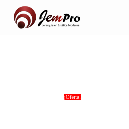
Ir
al
contenido
¡Oferta!