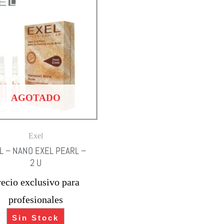
AGOTADO
Exel
L – NANO EXEL PEARL –
2 U
recio exclusivo para
profesionales
Sin Stock