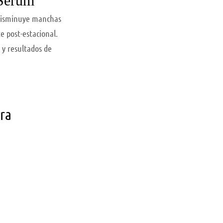
 Serum
 disminuye manchas
e post-estacional.
 y resultados de
ara