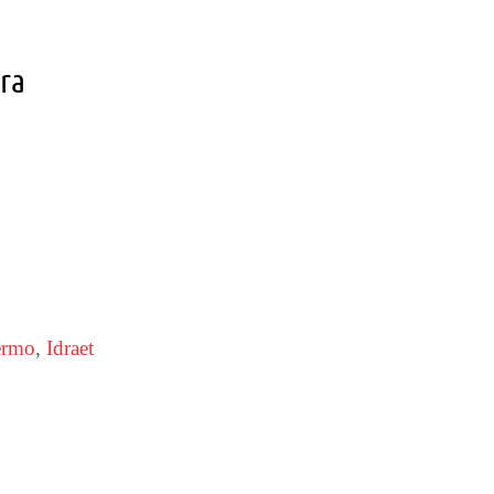
ara
ermo
,
Idraet