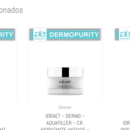
ionados
Dermo
IDRAET – DERMO –
AQUAFILLER – CR.
ID
GHT
HIDRATANTE ANTIAGE –
ROS