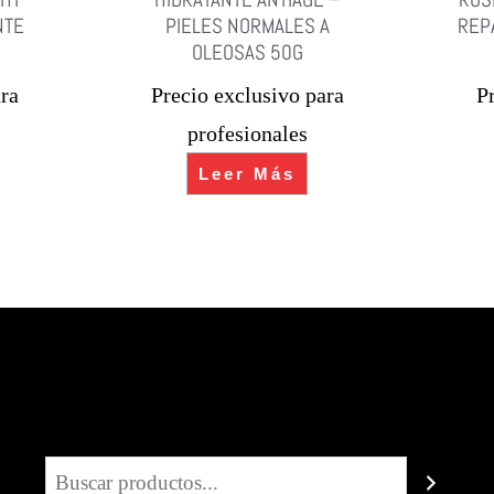
NTE
PIELES NORMALES A
REP
OLEOSAS 50G
ra
Precio exclusivo para
P
profesionales
Leer Más
Buscar