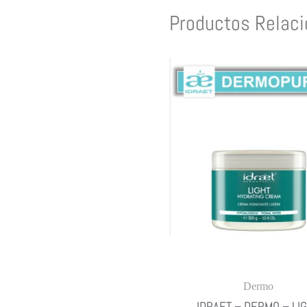
Productos Relac
Dermo
IDRAET – DERMO – LI