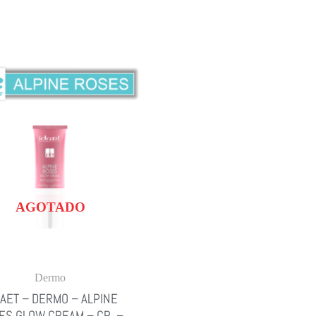
AGOTADO
Dermo
RAET – DERMO – ALPINE
ES GLOW CREAM – CR. –