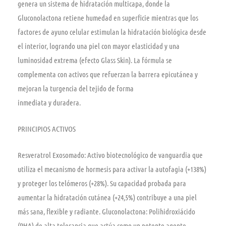
genera un sistema de hidratación multicapa, donde la
Gluconolactona retiene humedad en superficie mientras que los
factores de ayuno celular estimulan la hidratación biológica desde
el interior, logrando una piel con mayor elasticidad y una
luminosidad extrema (efecto Glass Skin). La fórmula se
complementa con activos que refuerzan la barrera epicutánea y
mejoran la turgencia del tejido de forma
inmediata y duradera.
PRINCIPIOS ACTIVOS
Resveratrol Exosomado: Activo biotecnológico de vanguardia que
utiliza el mecanismo de hormesis para activar la autofagia (+138%)
y proteger los telómeros (+28%). Su capacidad probada para
aumentar la hidratación cutánea (+24,5%) contribuye a una piel
más sana, flexible y radiante. Gluconolactona: Polihidroxiácido
(PHA) de alta tolerancia que actúa como un potente agente