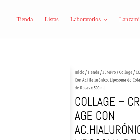
Tienda
Listas
Laboratorios
Lanzami
Inicio
/
Tienda
/
JEMPro
/
Collage
/ C
Con Ac.Hialurónico, Liposoma de Colág
de Rosas x 500 ml
COLLAGE – CR
AGE CON
AC.HIALURÓNI