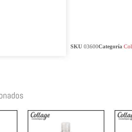
SKU
03600
Categoría
Col
ionados