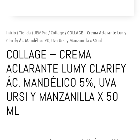
Inicio
/
Tienda
/
JEMPro
/
Collage
/ COLLAGE – Crema Aclarante Lumy
Clarify Ác. Mandélico 5%, Uva Ursi y Manzanilla x 50 ml
COLLAGE – CREMA
ACLARANTE LUMY CLARIFY
ÁC. MANDÉLICO 5%, UVA
URSI Y MANZANILLA X 50
ML