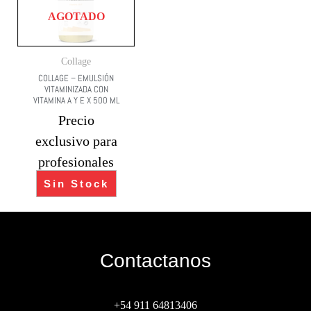
AGOTADO
Collage
COLLAGE – EMULSIÓN
VITAMINIZADA CON
VITAMINA A Y E X 500 ML
Precio
exclusivo para
profesionales
Sin Stock
Contactanos
+54 911 64813406