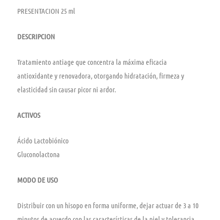
PRESENTACION 25 ml
DESCRIPCION
Tratamiento antiage que concentra la máxima eficacia
antioxidante y renovadora, otorgando hidratación, firmeza y
elasticidad sin causar picor ni ardor.
ACTIVOS
Ácido Lactobiónico
Gluconolactona
MODO DE USO
Distribuir con un hisopo en forma uniforme, dejar actuar de 3 a 10
minutos de acuerdo con las características de la piel y tolerancia