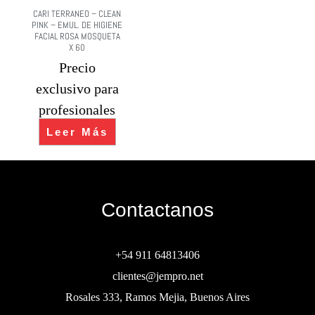
CARI TERRANEO – CLEAN
PINK – EMUL. DE HIGIENE
FACIAL ROSA MOSQUETA
X 60
Precio
exclusivo para
profesionales
Leer Más
Contactanos
+54 911 64813406
clientes@jempro.net
Rosales 333, Ramos Mejia, Buenos Aires